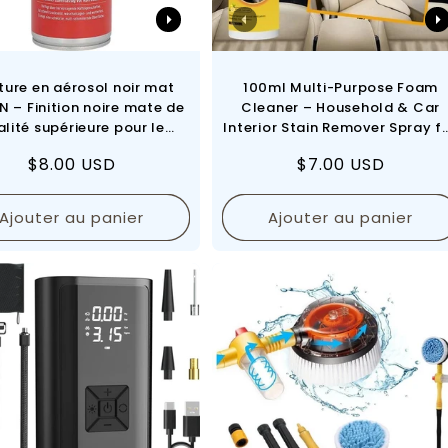
ture en aérosol noir mat
100ml Multi-Purpose Foam
N – Finition noire mate de
Cleaner – Household & Car
lité supérieure pour le
Interior Stain Remover Spray f
colage et la décoration
Leather, Fabric & Upholstery
Prix
$8.00 USD
Prix
$7.00 USD
intérieure
régulier
régulier
Ajouter au panier
Ajouter au panier