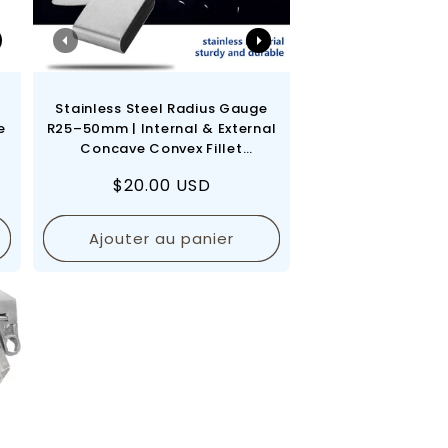
h
Stainless Steel Radius Gauge
e
R25–50mm | Internal & External
Concave Convex Fillet
Measuring Gauge Tool
Prix
$20.00 USD
régulier
Ajouter au panier