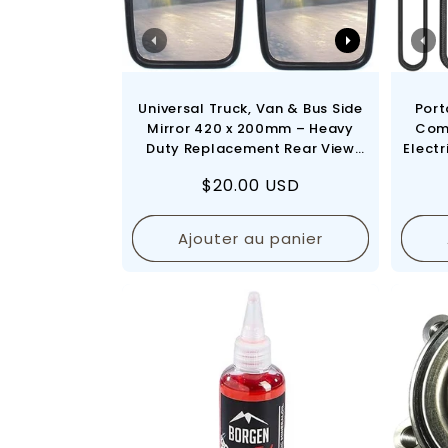
Universal Truck, Van & Bus Side
Port
Mirror 420 x 200mm – Heavy
Com
Duty Replacement Rear View
Electr
Mirror
Prix
$20.00 USD
Emerg
régulier
Ajouter au panier