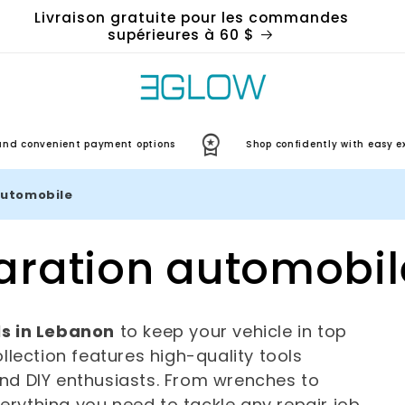
Livraison gratuite pour les commandes
supérieures à 60 $
venient payment options
Shop confidently with easy exchan
automobile
paration automobil
ls in Lebanon
to keep your vehicle in top
llection features high-quality tools
nd DIY enthusiasts. From wrenches to
rything you need to tackle any repair job