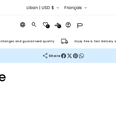
P
L
Liban | USD $
Français
a
a
Se
y
n
0
0
connecter
Chariot
s
g
/
u
ges and guaranteed quality
Enjoy free & fast delivery on orde
r
e
Share
é
g
e
i
o
n