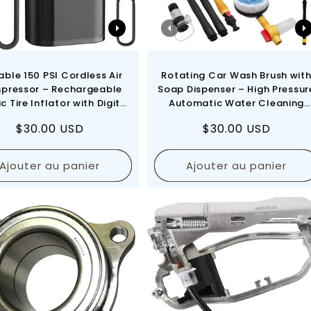
able 150 PSI Cordless Air
Rotating Car Wash Brush wit
pressor – Rechargeable
Soap Dispenser – High Pressur
ic Tire Inflator with Digital
Automatic Water Cleaning
Pressure Gauge & LED
Brush for Cars, Trucks, RVs &
Prix
$30.00 USD
Prix
$30.00 USD
ency Light for Car, Bike,
Outdoor Cleaning
Motorcycle & Balls
régulier
régulier
Ajouter au panier
Ajouter au panier