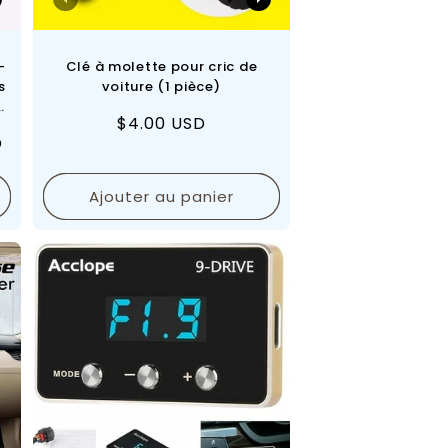
–
Clé à molette pour cric de
s
voiture (1 pièce)
Prix
$4.00 USD
D
régulier
Ajouter au panier