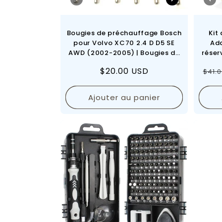
Bougies de préchauffage Bosch
Kit
pour Volvo XC70 2.4 D D5 SE
Ada
AWD (2002-2005) | Bougies de
réser
préchauffage d'origine pour
véhi
Prix
$20.00 USD
Prix
$41.
moteur diesel – Référence :
avec 
5244 T - 1 pièce
eu
régulier
régu
Ajouter au panier