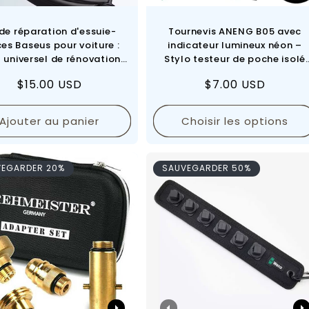
 de réparation d'essuie-
Tournevis ANENG B05 avec
es Baseus pour voiture :
indicateur lumineux néon –
l universel de rénovation
Stylo testeur de poche isolé
uie-glaces de pare-brise
pour électricien et outil de
Prix
$15.00 USD
Prix
$7.00 USD
ccessoires de réparation.
mesure lumineux
régulier
régulier
Ajouter au panier
Choisir les options
VEGARDER 20%
SAUVEGARDER 50%