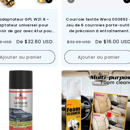
 adaptateur GPL W21.8 –
Courroie textile Wera 003892 
ptateur universel pour
Jeu de 6 courroies porte-outil
voir de gaz avec étui pour
de précision à entraînement
cules à gaz | Compatible
carré 1/2″
Prix
De $32.80 USD
Prix
Prix
De $16.00 US
00 USD
$32.00 USD
tous les adaptateurs GPL
ropéens pour voitures
lier
de
régulier
de
Ajouter au panier
Ajouter au panier
vente
vente