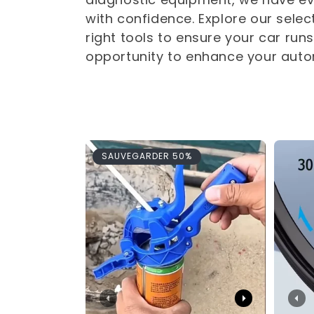
l
with confidence. Explore our selec
right tools to ensure your car run
e
opportunity to enhance your autom
c
t
SAUVEGARDER 50%
i
o
n