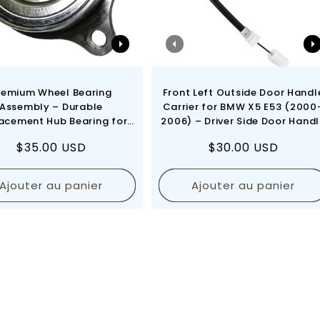
remium Wheel Bearing
Front Left Outside Door Handl
Assembly – Durable
Carrier for BMW X5 E53 (2000
acement Hub Bearing for
2006) – Driver Side Door Hand
h & Reliable Performance
Bracket Replacement
Prix
$35.00 USD
Prix
$30.00 USD
régulier
régulier
Ajouter au panier
Ajouter au panier