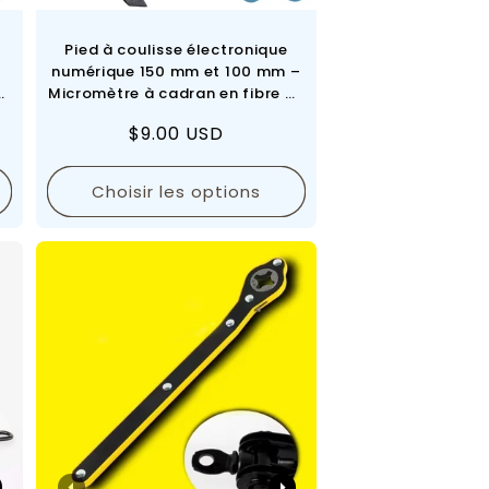
Pied à coulisse électronique
numérique 150 mm et 100 mm –
Micromètre à cadran en fibre de
carbone | Règle numérique de
Prix
$9.00 USD
précision
régulier
Choisir les options