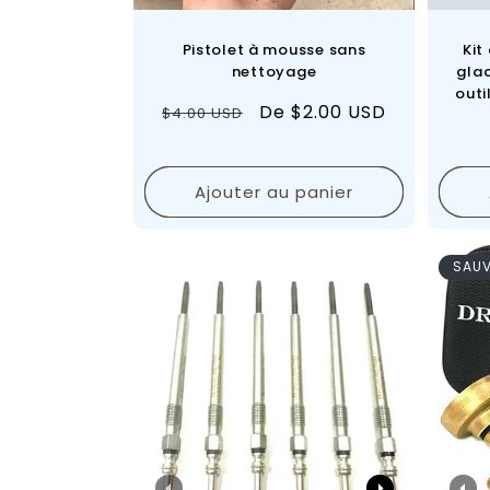
:
Pistolet à mousse sans
Kit
nettoyage
glac
outi
Prix
Prix
De $2.00 USD
$4.00 USD
d'ess
et a
régulier
de
vente
Ajouter au panier
SAU