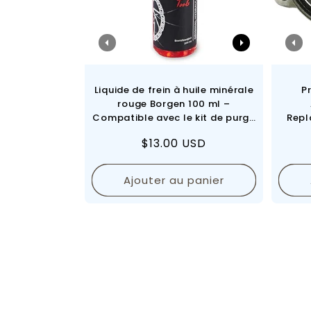
Liquide de frein à huile minérale
P
rouge Borgen 100 ml –
Compatible avec le kit de purge
Repl
de freins à disque hydrauliques
Smoot
Prix
$13.00 USD
Shimano
régulier
Ajouter au panier