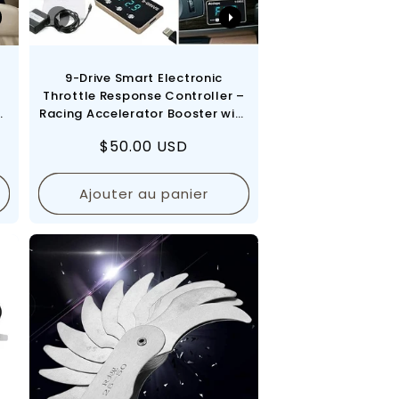
9-Drive Smart Electronic
Throttle Response Controller –
or
Racing Accelerator Booster with
9 Driving Modes
Prix
$50.00 USD
régulier
Ajouter au panier