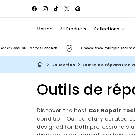
Facebook
Instagram
Tiktok
X
Pinterest
(Twitter)
Maison
All Products
Collections
s over $60 across Lebanon
Choose from multiple secure and con
Collection
Outils de réparation 
C
Outils de ré
o
Discover the best
Car Repair Too
condition. Our carefully curated co
l
designed for both professionals a
diagnostic equipment, we have eve